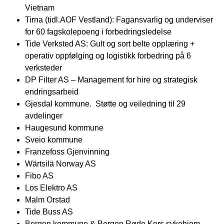
Vietnam
Tirna (tidl.AOF Vestland): Fagansvarlig og underviser
for 60 fagskolepoeng i forbedringsledelse
Tide Verksted AS: Gult og sort belte opplæring +
operativ oppfølging og logistikk forbedring på 6
verksteder
DP Filter AS – Management for hire og strategisk
endringsarbeid
Gjesdal kommune. Støtte og veiledning til 29
avdelinger
Haugesund kommune
Sveio kommune
Franzefoss Gjenvinning
Wärtsilä Norway AS
Fibo AS
Los Elektro AS
Malm Orstad
Tide Buss AS
Bergen kommune & Bergen Røde Kors sykehjem