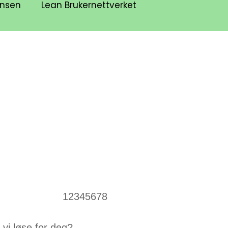
ansen
Lean Brukernettverket