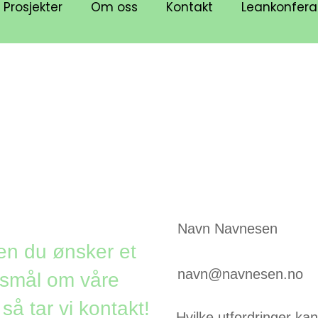
Prosjekter
Om oss
Kontakt
Leankonfer
en du ønsker et
ørsmål om våre
så tar vi kontakt!