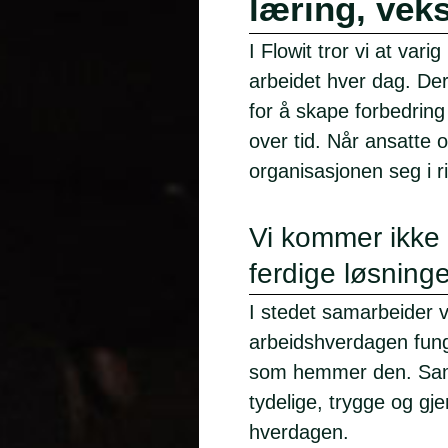
læring, vek
I Flowit tror vi at var
arbeidet hver dag. De
for å skape forbedring
over tid. Når ansatte o
organisasjonen seg i ri
Vi kommer ikke i
ferdige løsninge
I stedet samarbeider v
arbeidshverdagen funge
som hemmer den. Samm
tydelige, trygge og g
hverdagen.