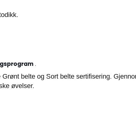
todikk.
ingsprogram
.
rønt belte og Sort belte sertifisering. Gjenno
iske øvelser.