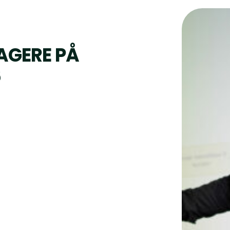
AGERE PÅ
6