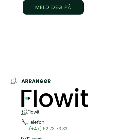
MELD DEG PÅ
ARRANGØR
Flowit
Telefon
(+47) 52 73 73 33